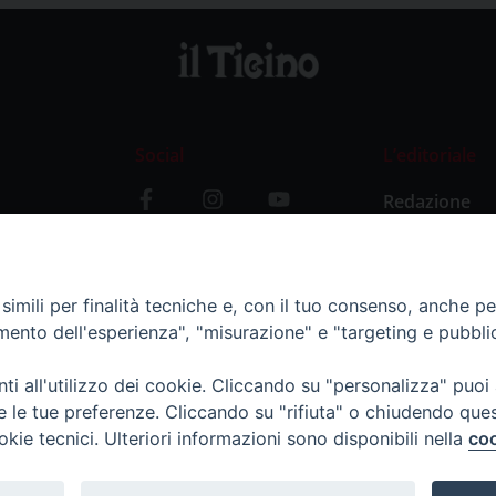
Social
L’editoriale
Redazione
i
Storia
y
imili per finalità tecniche e, con il tuo consenso, anche per 
amento dell'esperienza", "misurazione" e "targeting e pubbli
i all'utilizzo dei cookie. Cliccando su "personalizza" puoi
re le tue preferenze. Cliccando su "rifiuta" o chiudendo que
okie tecnici. Ulteriori informazioni sono disponibili nella
coo