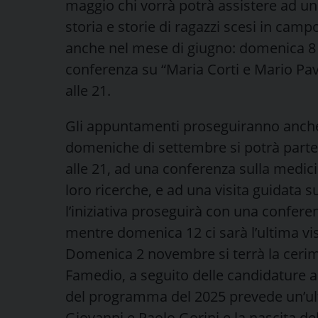
maggio chi vorrà potrà assistere ad un
storia e storie di ragazzi scesi in cam
anche nel mese di giugno: domenica 8 si
conferenza su “Maria Corti e Mario Pav
alle 21.
Gli appuntamenti proseguiranno anche d
domeniche di settembre si potrà partec
alle 21, ad una conferenza sulla medicin
loro ricerche, e ad una visita guidata su
l’iniziativa proseguirà con una confere
mentre domenica 12 ci sarà l’ultima vis
Domenica 2 novembre si terrà la cerim
Famedio, a seguito delle candidature ap
del programma del 2025 prevede un’ul
Giovanni e Paolo Gorini e la nascita de