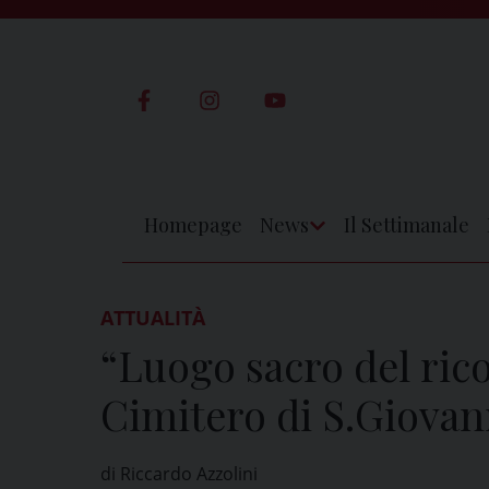
Skip
to
content
Homepage
News
Il Settimanale
Apri
Menu
ATTUALITÀ
“Luogo sacro del rico
Cimitero di S.Giovan
di Riccardo Azzolini