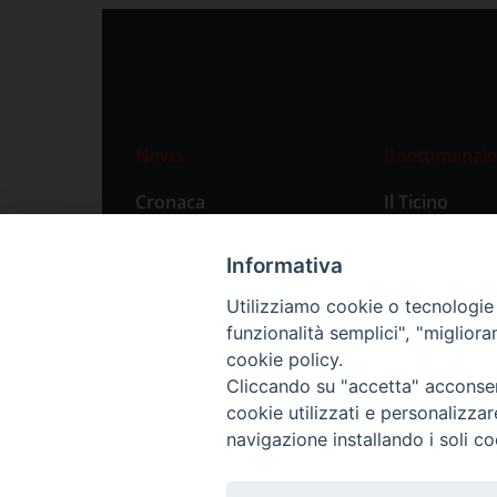
News
Il settimanale
Cronaca
Il Ticino
Attualità
Abbonament
Informativa
Primo Piano
Privacy Polic
Utilizziamo cookie o tecnologie s
Territorio
funzionalità semplici", "miglior
Città
cookie policy.
Cliccando su "accetta" acconsent
Politica
cookie utilizzati e personalizza
Sport
navigazione installando i soli co