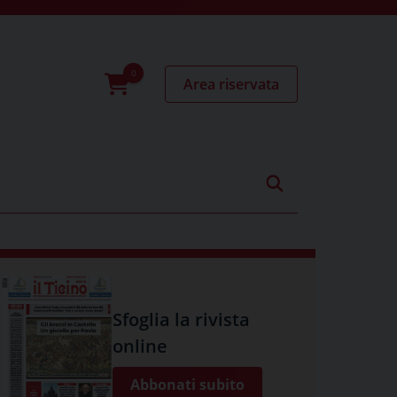
Area riservata
0
prodotti
Sfoglia la rivista
online
Abbonati subito