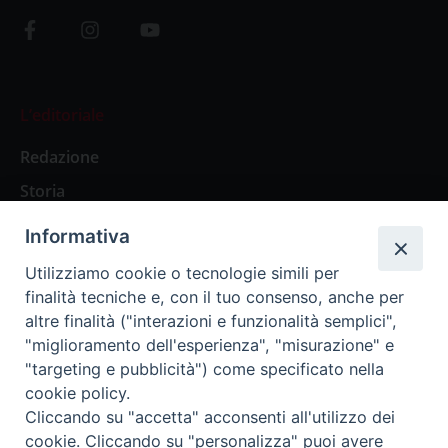
L’editoriale
Redazione
Storia
Informativa
Abbonamenti
Utilizziamo cookie o tecnologie simili per
finalità tecniche e, con il tuo consenso, anche per
Abbonamento Annuale Digitale
altre finalità ("interazioni e funzionalità semplici",
"miglioramento dell'esperienza", "misurazione" e
Abbonamento Annuale Cartaceo
"targeting e pubblicità") come specificato nella
Abbonamento Singola Copia Digitale
cookie policy.
Cliccando su "accetta" acconsenti all'utilizzo dei
cookie. Cliccando su "personalizza" puoi avere