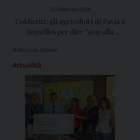
26 Febbraio 2024
Coldiretti: gli agricoltori di Pavia a
Bruxelles per dire “stop alla
burocrazia” e chiedere “misure
di Riccardo Azzolini
urgenti per il reddito delle imprese”
Attualità