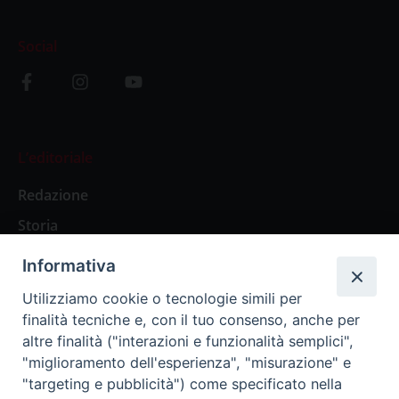
Social
L’editoriale
Redazione
Storia
Informativa
Abbonamenti
Utilizziamo cookie o tecnologie simili per
finalità tecniche e, con il tuo consenso, anche per
Abbonamento Annuale Digitale
altre finalità ("interazioni e funzionalità semplici",
"miglioramento dell'esperienza", "misurazione" e
Abbonamento Annuale Cartaceo
"targeting e pubblicità") come specificato nella
Abbonamento Singola Copia Digitale