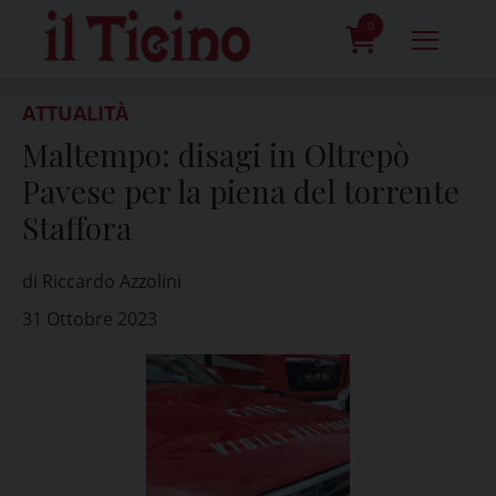
Skip
to
0
content
prodotti
ATTUALITÀ
Maltempo: disagi in Oltrepò
Pavese per la piena del torrente
Staffora
di Riccardo Azzolini
31 Ottobre 2023