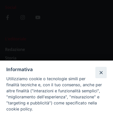
Social
L’editoriale
Redazione
Storia
Informativa
Abbonamenti
Utilizziamo cookie o tecnologie simili per
finalità tecniche e, con il tuo consenso, anche per
Abbonamento Annuale Digitale
altre finalità ("interazioni e funzionalità semplici",
"miglioramento dell'esperienza", "misurazione" e
Abbonamento Annuale Cartaceo
"targeting e pubblicità") come specificato nella
Abbonamento Singola Copia Digitale
cookie policy.