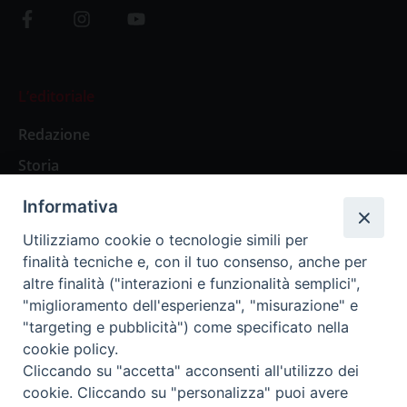
L’editoriale
Redazione
Storia
Informativa
Abbonamenti
Utilizziamo cookie o tecnologie simili per
finalità tecniche e, con il tuo consenso, anche per
Abbonamento Annuale Digitale
altre finalità ("interazioni e funzionalità semplici",
"miglioramento dell'esperienza", "misurazione" e
Abbonamento Annuale Cartaceo
"targeting e pubblicità") come specificato nella
Abbonamento Singola Copia Digitale
cookie policy.
Cliccando su "accetta" acconsenti all'utilizzo dei
cookie. Cliccando su "personalizza" puoi avere