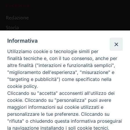
L’editoriale
Redazione
Storia
Informativa
Abbonamenti
Utilizziamo cookie o tecnologie simili per
finalità tecniche e, con il tuo consenso, anche per
Abbonamento Annuale Digitale
altre finalità ("interazioni e funzionalità semplici",
"miglioramento dell'esperienza", "misurazione" e
Abbonamento Annuale Cartaceo
"targeting e pubblicità") come specificato nella
Abbonamento Singola Copia Digitale
cookie policy.
Cliccando su "accetta" acconsenti all'utilizzo dei
cookie. Cliccando su "personalizza" puoi avere
maggiori informazioni sui cookie utilizzati e
personalizzare le tue preferenze. Cliccando su
Redazione: Pavia, Piazza Duomo 11 - tel. 0382.24736 -
"rifiuta" o chiudendo questa informativa proseguirai
amministrazione@ilticino.it - repossi@ilticino.it - P.
la navigazione installando i soli cookie tecnici.