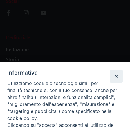
Social
L’editoriale
Redazione
Storia
Informativa
Abbonamenti
Utilizziamo cookie o tecnologie simili per
finalità tecniche e, con il tuo consenso, anche per
Abbonamento Annuale Digitale
altre finalità ("interazioni e funzionalità semplici",
"miglioramento dell'esperienza", "misurazione" e
Abbonamento Annuale Cartaceo
"targeting e pubblicità") come specificato nella
Abbonamento Singola Copia Digitale
cookie policy.
Cliccando su "accetta" acconsenti all'utilizzo dei