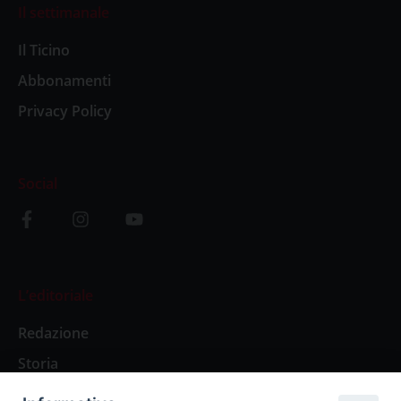
Il settimanale
Il Ticino
Abbonamenti
Privacy Policy
Social
L’editoriale
Redazione
Storia