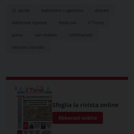
21 aprile
battesimo s.agostino
diocesi
editoriale repossi
festa noi
Il Ticino
pavia
san matteo
settimanale
vescovo corrado
Sfoglia la rivista online
Abbonati subito