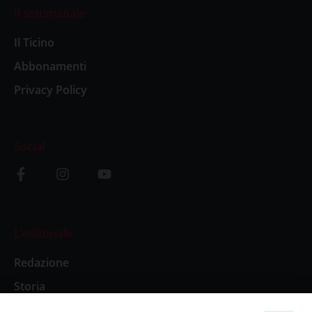
Il settimanale
Il Ticino
Abbonamenti
Privacy Policy
Social
L’editoriale
Redazione
Storia