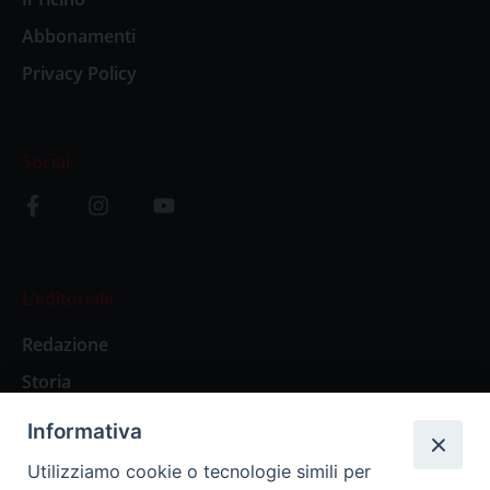
Abbonamenti
Privacy Policy
Social
L’editoriale
Redazione
Storia
Informativa
Abbonamenti
Utilizziamo cookie o tecnologie simili per