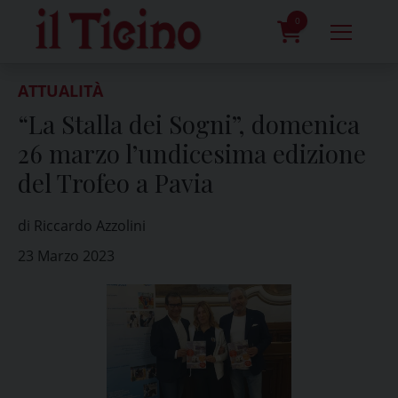
Skip
to
0
content
prodotti
ATTUALITÀ
“La Stalla dei Sogni”, domenica
26 marzo l’undicesima edizione
del Trofeo a Pavia
di Riccardo Azzolini
23 Marzo 2023