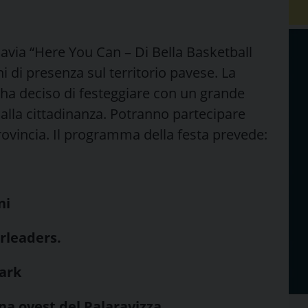
avia “Here You Can – Di Bella Basketball
i di presenza sul territorio pavese. La
 ha deciso di festeggiare con un grande
 alla cittadinanza. Potranno partecipare
provincia. Il programma della festa prevede:
ni
erleaders.
Park
rina ovest del Palaravizza