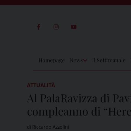
Skip
to
content
Homepage
News
Il Settimanale
Apri
Menu
ATTUALITÀ
Al PalaRavizza di Pavi
compleanno di “Here
di Riccardo Azzolini