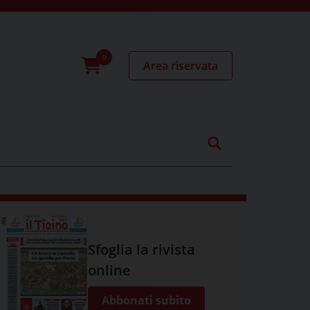
Area riservata
0
prodotti
Sfoglia la rivista
online
Abbonati subito