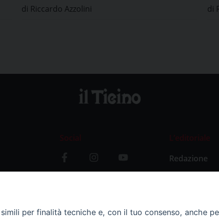
di Riccardo Azzolini
di 
Social
L’editoriale
Redazione
i
Storia
y
imili per finalità tecniche e, con il tuo consenso, anche per 