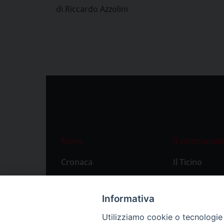
di Riccardo Azzolini
News
Il settimanale
Cronaca
Il Ticino
Attualità
Abbonament
Primo Piano
Privacy Polic
Informativa
Territorio
Utilizziamo cookie o tecnologie s