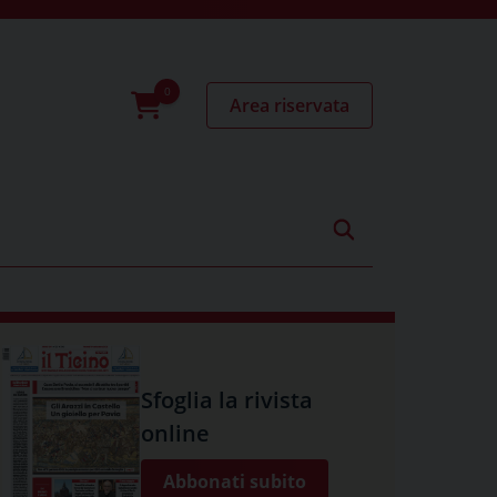
Area riservata
0
prodotti
Sfoglia la rivista
online
Abbonati subito