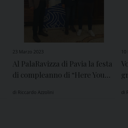
23 Marzo 2023
10
Al PalaRavizza di Pavia la festa
Vo
di compleanno di “Here You
gr
Can”
P
di Riccardo Azzolini
di 