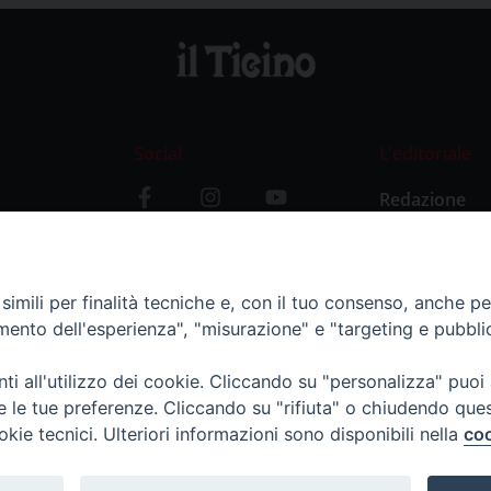
Social
L’editoriale
Redazione
i
Storia
y
imili per finalità tecniche e, con il tuo consenso, anche per 
amento dell'esperienza", "misurazione" e "targeting e pubbli
i all'utilizzo dei cookie. Cliccando su "personalizza" puoi
re le tue preferenze. Cliccando su "rifiuta" o chiudendo que
okie tecnici. Ulteriori informazioni sono disponibili nella
coo