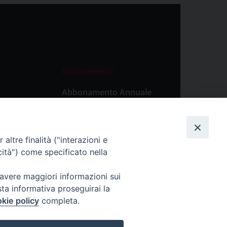
Abbonamenti
Abbonamento Annuale
Digitale
Abbonamento Annuale
Cartaceo
altre finalità ("interazioni e
Abbonamento Singola
cità") come specificato nella
Copia Digitale
 avere maggiori informazioni sui
sta informativa proseguirai la
kie policy
completa.