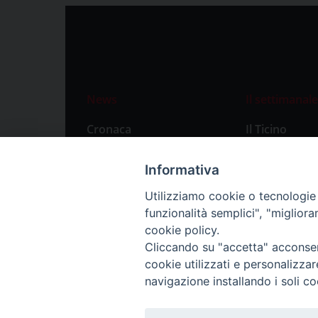
News
Il settimanale
Cronaca
Il Ticino
Attualità
Abbonament
Informativa
Primo Piano
Privacy Polic
Utilizziamo cookie o tecnologie s
Territorio
funzionalità semplici", "miglior
Città
cookie policy.
Cliccando su "accetta" acconsent
Politica
cookie utilizzati e personalizza
Sport
navigazione installando i soli co