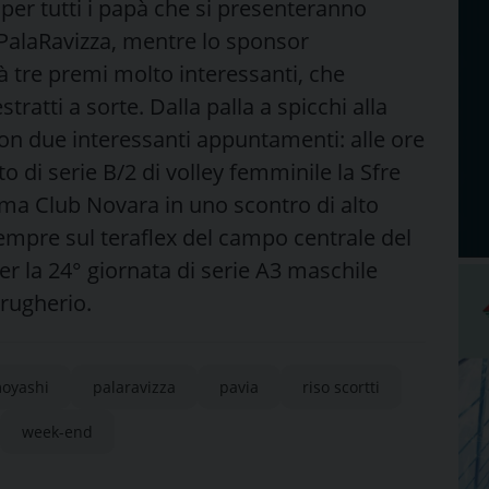
 per tutti i papà che si presenteranno
el PalaRavizza, mentre lo sponsor
rà tre premi molto interessanti, che
tratti a sorte. Dalla palla a spicchi alla
con due interessanti appuntamenti: alle ore
o di serie B/2 di volley femminile la Sfre
rema Club Novara in uno scontro di alto
 sempre sul teraflex del campo centrale del
er la 24° giornata di serie A3 maschile
rugherio.
oyashi
palaravizza
pavia
riso scortti
week-end