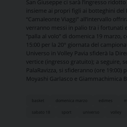
San Giuseppe ci sarà l’ingresso ridotto
insieme ai propri figli ai botteghini d
“Camaleonte Viaggi” all’intervallo offri
verranno messi in palio tra i fortunati es
“palla al volo” di domenica 19 marzo, 
15:00 per la 20° giornata del campionat
Universo in Volley Pavia sfiderà la Di
vertice (ingresso gratuito); a seguire,
PalaRavizza, si sfideranno (ore 19:00) p
Moyashi Garlasco e Giammachimica B
basket
domenica marzo
edimes
m
sabato 18
sport
universo
volley