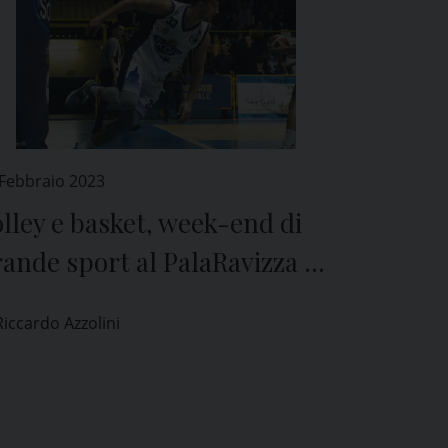
 Febbraio 2023
lley e basket, week-end di
ande sport al PalaRavizza di
avia
Riccardo Azzolini