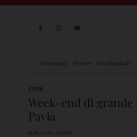
Skip
to
content
Homepage
News
Il Settimanale
Apri
Menu
CITTÀ
Week-end di grande s
Pavia
di Riccardo Azzolini