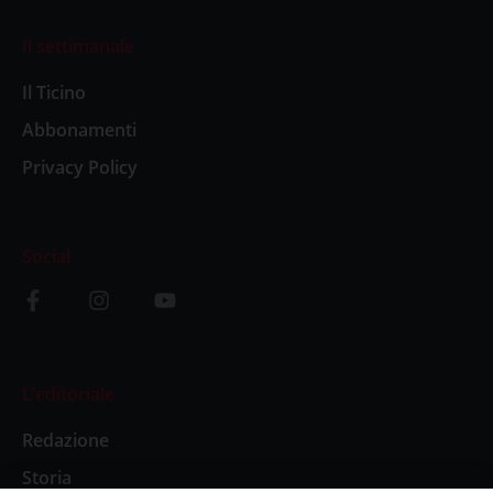
Il settimanale
Il Ticino
Abbonamenti
Privacy Policy
Social
L’editoriale
Redazione
Storia