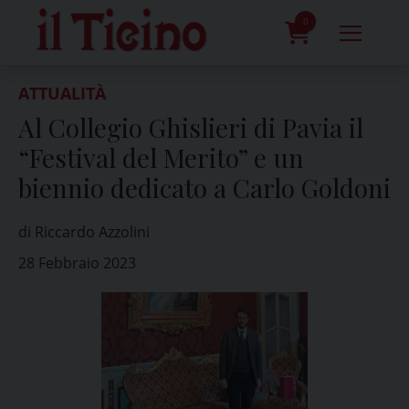
Skip
to
0
content
prodotti
ATTUALITÀ
Al Collegio Ghislieri di Pavia il
“Festival del Merito” e un
biennio dedicato a Carlo Goldoni
di Riccardo Azzolini
28 Febbraio 2023