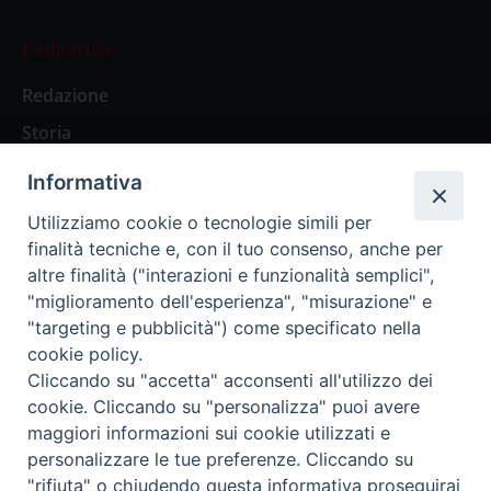
L’editoriale
Redazione
Storia
Informativa
Abbonamenti
Utilizziamo cookie o tecnologie simili per
finalità tecniche e, con il tuo consenso, anche per
Abbonamento Annuale Digitale
altre finalità ("interazioni e funzionalità semplici",
"miglioramento dell'esperienza", "misurazione" e
Abbonamento Annuale Cartaceo
"targeting e pubblicità") come specificato nella
Abbonamento Singola Copia Digitale
cookie policy.
Cliccando su "accetta" acconsenti all'utilizzo dei
cookie. Cliccando su "personalizza" puoi avere
maggiori informazioni sui cookie utilizzati e
personalizzare le tue preferenze. Cliccando su
Redazione: Pavia, Piazza Duomo 11 - tel. 0382.24736 -
"rifiuta" o chiudendo questa informativa proseguirai