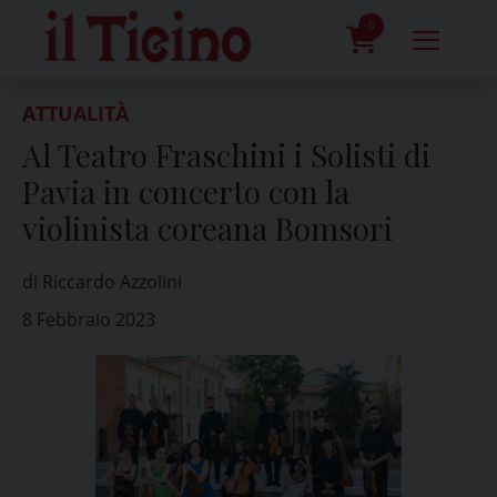
Skip
to
0
content
prodotti
ATTUALITÀ
Al Teatro Fraschini i Solisti di
Pavia in concerto con la
violinista coreana Bomsori
di Riccardo Azzolini
8 Febbraio 2023