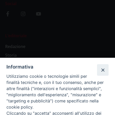
Social
L’editoriale
Redazione
Storia
Informativa
Abbonamenti
Utilizziamo cookie o tecnologie simili per
finalità tecniche e, con il tuo consenso, anche per
Abbonamento Annuale Digitale
altre finalità ("interazioni e funzionalità semplici",
"miglioramento dell'esperienza", "misurazione" e
Abbonamento Annuale Cartaceo
"targeting e pubblicità") come specificato nella
Abbonamento Singola Copia Digitale
cookie policy.
Cliccando su "accetta" acconsenti all'utilizzo dei