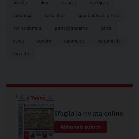
accolto
alon
avvocat
aya biran
carsaniga
caso eitan
gup balduzzi pietro
nonno shmuel
patteggimaento
pavia
peleg
pontini
rapimento
ventimiglia
zanalda
Sfoglia la rivista online
Abbonati subito