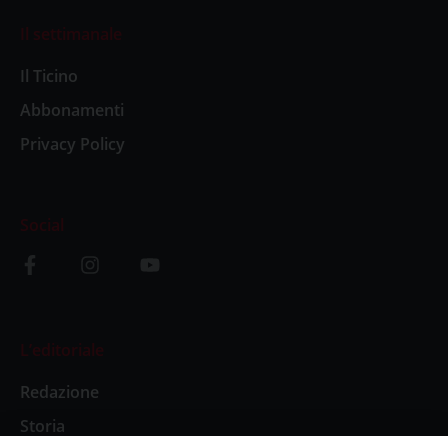
Il settimanale
Il Ticino
Abbonamenti
Privacy Policy
Social
L’editoriale
Redazione
Storia