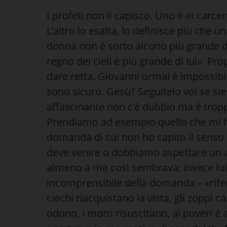
I profeti non li capisco. Uno è in carcer
L’altro lo esalta, lo definisce più che u
donna non è sorto alcuno più grande di 
regno dei cieli è più grande di lui». Pr
dare retta. Giovanni ormai è impossibil
sono sicuro. Gesù? Seguitelo voi se siet
affascinante non c’è dubbio ma è troppo
Prendiamo ad esempio quello che mi ha
domanda di cui non ho capito il senso –
deve venire o dobbiamo aspettare un al
almeno a me così sembrava; invece lui h
incomprensibile della domanda – «riferi
ciechi riacquistano la vista, gli zoppi c
odono, i morti risuscitano, ai poveri è 