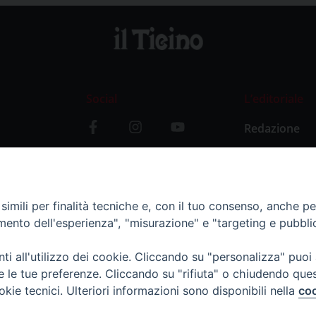
Social
L’editoriale
Redazione
i
Storia
y
imili per finalità tecniche e, con il tuo consenso, anche per 
amento dell'esperienza", "misurazione" e "targeting e pubbli
i all'utilizzo dei cookie. Cliccando su "personalizza" puoi
re le tue preferenze. Cliccando su "rifiuta" o chiudendo que
okie tecnici. Ulteriori informazioni sono disponibili nella
coo