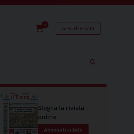
Area riservata
0
prodotti
Sfoglia la rivista
online
Abbonati subito