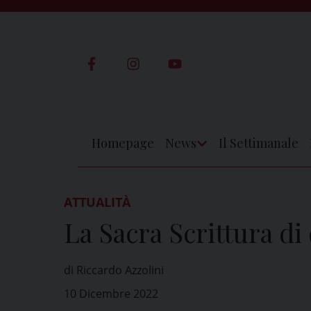
Skip
to
content
Homepage
News
Il Settimanale
Apri
Menu
ATTUALITÀ
La Sacra Scrittura d
di Riccardo Azzolini
10 Dicembre 2022