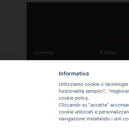
News
Il settimanale
Cronaca
Il Ticino
Attualità
Abbonament
Primo Piano
Privacy Polic
Informativa
Territorio
Utilizziamo cookie o tecnologie s
funzionalità semplici", "miglior
Città
cookie policy.
Politica
Cliccando su "accetta" acconsent
Sport
cookie utilizzati e personalizza
navigazione installando i soli co