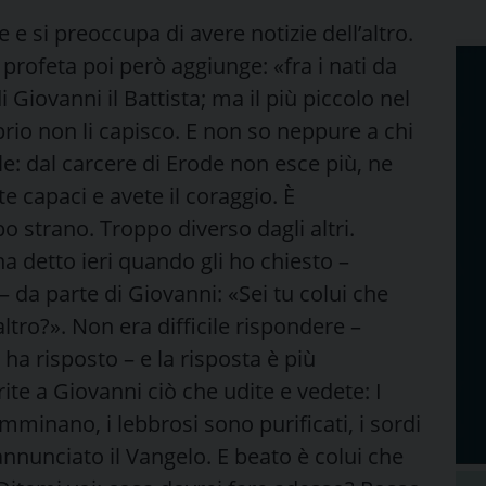
e e si preoccupa di avere notizie dell’altro.
n profeta poi però aggiunge: «fra i nati da
Giovanni il Battista; ma il più piccolo nel
oprio non li capisco. E non so neppure a chi
e: dal carcere di Erode non esce più, ne
e capaci e avete il coraggio. È
 strano. Troppo diverso dagli altri.
 detto ieri quando gli ho chiesto –
 da parte di Giovanni: «Sei tu colui che
tro?». Non era difficile rispondere –
a risposto – e la risposta è più
te a Giovanni ciò che udite e vedete: I
amminano, i lebbrosi sono purificati, i sordi
annunciato il Vangelo. E beato è colui che