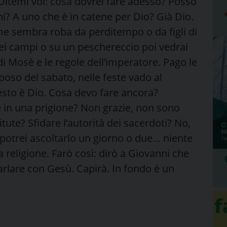
Ditemi voi: cosa dovrei fare adesso? Posso
i? A uno che è in catene per Dio? Già Dio.
e sembra roba da perditempo o da figli di
nei campi o su un peschereccio poi vedrai
i Mosè e le regole dell’imperatore. Pago le
poso del sabato, nelle feste vado al
esto è Dio. Cosa devo fare ancora?
 in una prigione? Non grazie, non sono
tute? Sfidare l’autorità dei sacerdoti? No,
potrei ascoltarlo un giorno o due… niente
 religione. Farò così: dirò a Giovanni che
parlare con Gesù. Capirà. In fondo è un