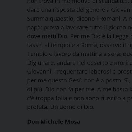
non trova in me motivo di scandalo!». 
dare una risposta del genere a Giovann
Summa quaestio, dicono i Romani. A m
papà: prova a lavorare tutto il giorno 
dove metti Dio. Per me Dio è la Legge d
tasse, al tempio e a Roma, osservo il ri
Tempio e lavoro da mattina a sera: qu
Digiunare, andare nel deserto e morire
Giovanni. Frequentare lebbrosi e prosti
per me questo Gesù non è a posto. Sì, 
di più. Dio non fa per me. A me basta la
c’è troppa folla e non sono riuscito a 
profeta. Un uomo di Dio.
Don Michele Mosa