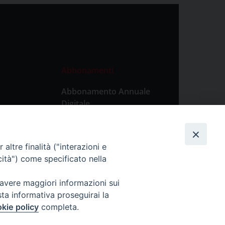
Abbonamenti
Abbonamento Annuale
Digitale
Abbonamento Annuale
Cartaceo
altre finalità ("interazioni e
Abbonamento Singola
cità") come specificato nella
Copia Digitale
 avere maggiori informazioni sui
sta informativa proseguirai la
kie policy
completa.