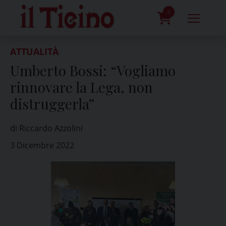
Skip
to
0
content
prodotti
ATTUALITÀ
Umberto Bossi: “Vogliamo
rinnovare la Lega, non
distruggerla”
di Riccardo Azzolini
3 Dicembre 2022