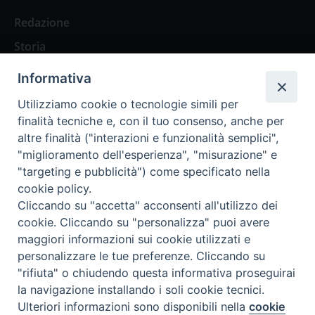
Redazione
Storia
Informativa
Abbonamenti
Utilizziamo cookie o tecnologie simili per
finalità tecniche e, con il tuo consenso, anche per
Abbonamento Annuale Digitale
altre finalità ("interazioni e funzionalità semplici",
"miglioramento dell'esperienza", "misurazione" e
Abbonamento Annuale Cartaceo
"targeting e pubblicità") come specificato nella
Abbonamento Singola Copia Digitale
cookie policy.
Cliccando su "accetta" acconsenti all'utilizzo dei
cookie. Cliccando su "personalizza" puoi avere
maggiori informazioni sui cookie utilizzati e
personalizzare le tue preferenze. Cliccando su
Redazione: Pavia, Piazza Duomo 11 - tel. 0382.24736 -
"rifiuta" o chiudendo questa informativa proseguirai
amministrazione@ilticino.it - repossi@ilticino.it - P.
la navigazione installando i soli cookie tecnici.
IVA: 00213430184
Preferenze Cookie
Ulteriori informazioni sono disponibili nella
cookie