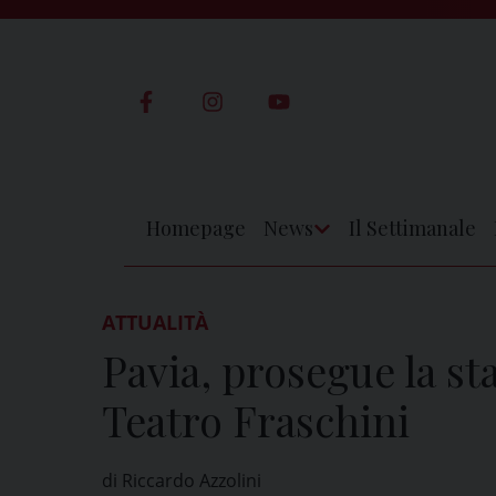
Skip
to
content
Homepage
News
Il Settimanale
Apri
Menu
ATTUALITÀ
Pavia, prosegue la st
Teatro Fraschini
di Riccardo Azzolini