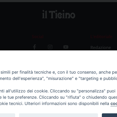
Social
L’editoriale
Redazione
i
Storia
y
imili per finalità tecniche e, con il tuo consenso, anche per 
amento dell'esperienza", "misurazione" e "targeting e pubbli
i all'utilizzo dei cookie. Cliccando su "personalizza" puoi
re le tue preferenze. Cliccando su "rifiuta" o chiudendo que
okie tecnici. Ulteriori informazioni sono disponibili nella
coo