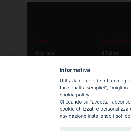
News
Il settimanale
Cronaca
Il Ticino
Attualità
Abbonament
Informativa
Primo Piano
Privacy Polic
Utilizziamo cookie o tecnologie s
Territorio
funzionalità semplici", "miglior
Città
cookie policy.
Cliccando su "accetta" acconsent
Politica
cookie utilizzati e personalizza
Sport
navigazione installando i soli co