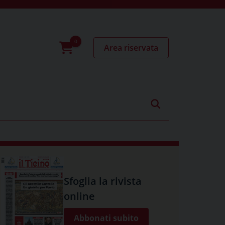
Area riservata
0
prodotti
Sfoglia la rivista
online
Abbonati subito