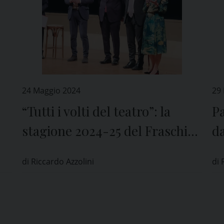
24 Maggio 2024
29
“Tutti i volti del teatro”: la
Pa
stagione 2024-25 del Fraschini
da
di Pavia
di Riccardo Azzolini
di 