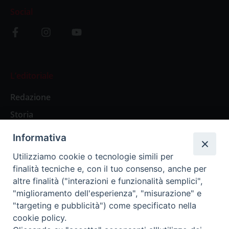
Social
L’editoriale
Redazione
Storia
Informativa
Abbonamenti
Utilizziamo cookie o tecnologie simili per
finalità tecniche e, con il tuo consenso, anche per
Abbonamento Annuale Digitale
altre finalità ("interazioni e funzionalità semplici",
"miglioramento dell'esperienza", "misurazione" e
Abbonamento Annuale Cartaceo
"targeting e pubblicità") come specificato nella
Abbonamento Singola Copia Digitale
cookie policy.