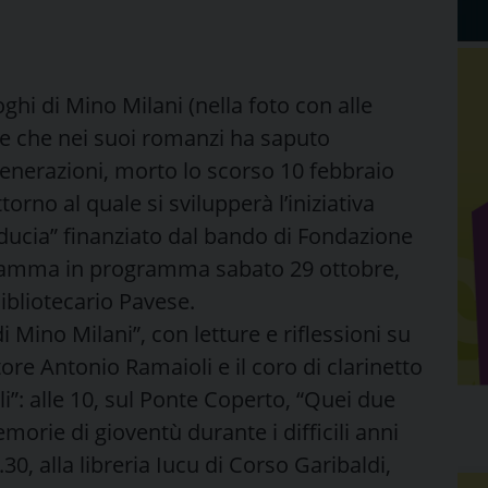
oghi di Mino Milani (nella foto con alle
tore che nei suoi romanzi ha saputo
generazioni, morto lo scorso 10 febbraio
ttorno al quale si svilupperà l’iniziativa
fiducia” finanziato dal bando di Fondazione
programma in programma sabato 29 ottobre,
bliotecario Pavese.
i Mino Milani”, con letture e riflessioni su
ttore Antonio Ramaioli e il coro di clarinetto
li”: alle 10, sul Ponte Coperto, “Quei due
morie di gioventù durante i difficili anni
0, alla libreria Iucu di Corso Garibaldi,