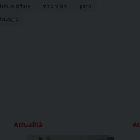
letture diffuse
mino milani
pavia
iotecario
Attualità
At