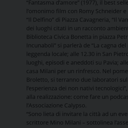
“Fantasma d’amore” (1977), il best selle
l’omonimo film con Romy Schneider e Ma
“Il Delfino” di Piazza Cavagneria, “Il V
dei luoghi citati in un racconto ambient
Biblioteca Civica Bonetta in piazza Petr
Incunaboli” si parlerà de “La cagna del 
leggenda locale; alle 12.30 in San Pietro 
luoghi, episodi e aneddoti su Pavia; all
casa Milani per un rinfresco. Nel pomer
Broletto, si terranno due laboratori sull
l’esperienza dei non nativi tecnologici”
alla realizzazione: come fare un podcast
l’Associazione Calypso.
“Sono lieta di invitare la città ad un ev
scrittore Mino Milani – sottolinea l’ass