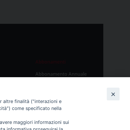
Abbonamenti
Abbonamento Annuale
Digitale
Abbonamento Annuale
Cartaceo
altre finalità ("interazioni e
Abbonamento Singola
cità") come specificato nella
Copia Digitale
 avere maggiori informazioni sui
sta informativa proseguirai la