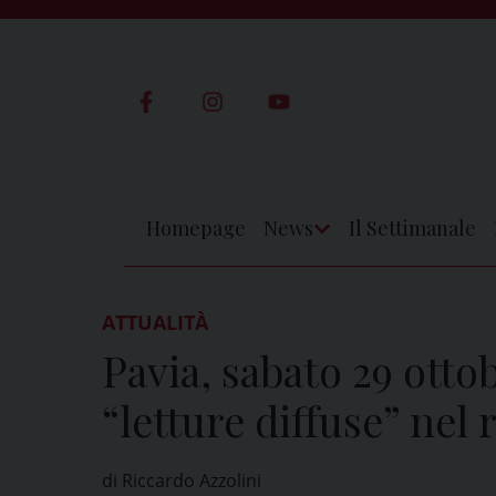
Skip
to
content
Homepage
News
Il Settimanale
Apri
Menu
ATTUALITÀ
Pavia, sabato 29 otto
“letture diffuse” nel
di Riccardo Azzolini