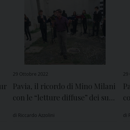
29 Ottobre 2022
29
ur
Pavia, il ricordo di Mino Milani
Pa
con le “letture diffuse” dei suoi
co
libri
li
di Riccardo Azzolini
di 