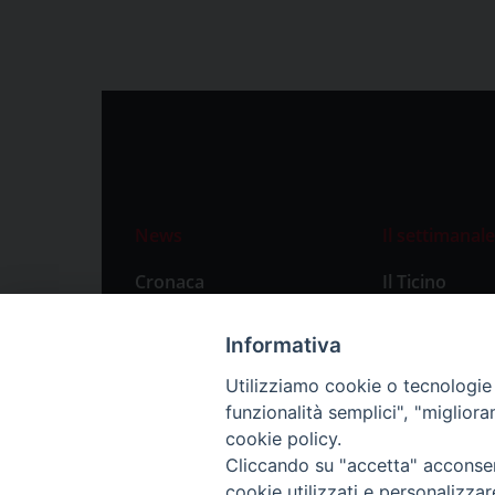
News
Il settimanale
Cronaca
Il Ticino
Attualità
Abbonament
Informativa
Primo Piano
Privacy Polic
Utilizziamo cookie o tecnologie s
Territorio
funzionalità semplici", "miglior
Città
cookie policy.
Cliccando su "accetta" acconsent
Politica
cookie utilizzati e personalizza