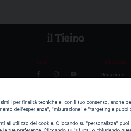
Social
L’editoriale
Redazione
i
Storia
y
imili per finalità tecniche e, con il tuo consenso, anche per 
amento dell'esperienza", "misurazione" e "targeting e pubbli
i all'utilizzo dei cookie. Cliccando su "personalizza" puoi
re le tue preferenze. Cliccando su "rifiuta" o chiudendo que