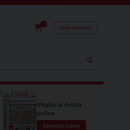
Area riservata
0
prodotti
Sfoglia la rivista
online
Abbonati subito