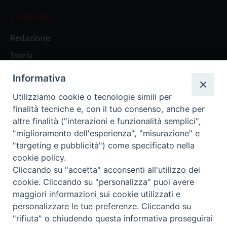
L’editoriale
Redazione
Storia
Informativa
Abbonamenti
Utilizziamo cookie o tecnologie simili per
finalità tecniche e, con il tuo consenso, anche per
Abbonamento Annuale Digitale
altre finalità ("interazioni e funzionalità semplici",
"miglioramento dell'esperienza", "misurazione" e
Abbonamento Annuale Cartaceo
"targeting e pubblicità") come specificato nella
Abbonamento Singola Copia Digitale
cookie policy.
Cliccando su "accetta" acconsenti all'utilizzo dei
cookie. Cliccando su "personalizza" puoi avere
maggiori informazioni sui cookie utilizzati e
personalizzare le tue preferenze. Cliccando su
Redazione: Pavia, Piazza Duomo 11 - tel. 0382.24736 -
"rifiuta" o chiudendo questa informativa proseguirai
amministrazione@ilticino.it - repossi@ilticino.it - P.