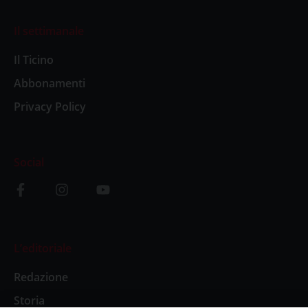
Il settimanale
Il Ticino
Abbonamenti
Privacy Policy
Social
L’editoriale
Redazione
Storia