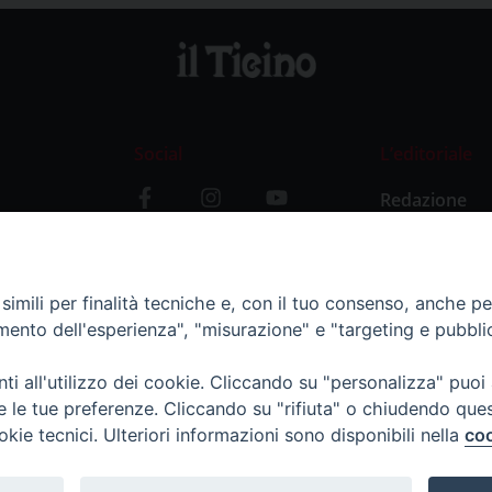
Social
L’editoriale
Redazione
i
Storia
y
imili per finalità tecniche e, con il tuo consenso, anche per 
amento dell'esperienza", "misurazione" e "targeting e pubbli
i all'utilizzo dei cookie. Cliccando su "personalizza" puoi
re le tue preferenze. Cliccando su "rifiuta" o chiudendo que
okie tecnici. Ulteriori informazioni sono disponibili nella
coo