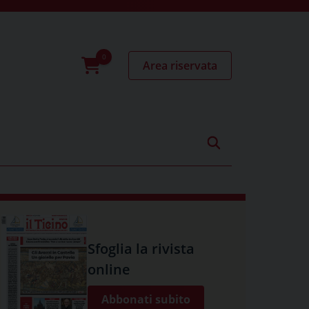
Area riservata
0
prodotti
Sfoglia la rivista
online
Abbonati subito