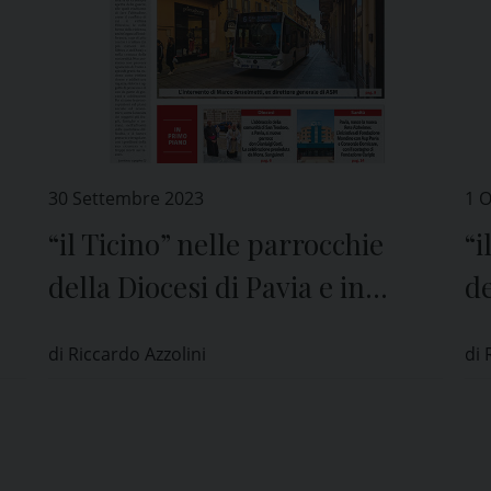
30 Settembre 2023
1 
“il Ticino” nelle parrocchie
“i
della Diocesi di Pavia e in
de
edicola
ed
di Riccardo Azzolini
di 