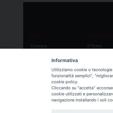
News
Il settimanale
Cronaca
Il Ticino
Attualità
Abbonament
Informativa
Primo Piano
Privacy Polic
Utilizziamo cookie o tecnologie s
Territorio
funzionalità semplici", "miglior
Città
cookie policy.
Cliccando su "accetta" acconsent
Politica
cookie utilizzati e personalizza
Sport
navigazione installando i soli co