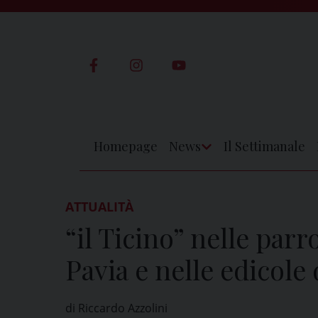
Skip
to
content
Homepage
News
Il Settimanale
Apri
Menu
ATTUALITÀ
“il Ticino” nelle parr
Pavia e nelle edicole 
di Riccardo Azzolini