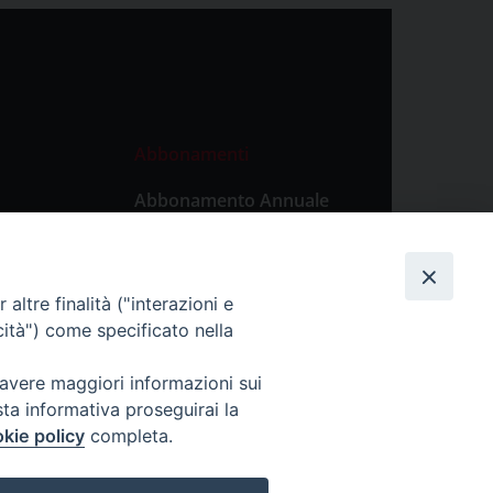
Abbonamenti
Abbonamento Annuale
Digitale
Abbonamento Annuale
Cartaceo
altre finalità ("interazioni e
Abbonamento Singola
cità") come specificato nella
Copia Digitale
 avere maggiori informazioni sui
sta informativa proseguirai la
kie policy
completa.