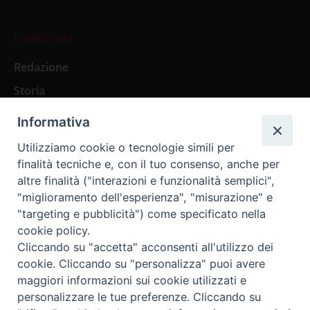
L’editoriale
Redazione
Storia
Informativa
Abbonamenti
Utilizziamo cookie o tecnologie simili per
finalità tecniche e, con il tuo consenso, anche per
Abbonamento Annuale Digitale
altre finalità ("interazioni e funzionalità semplici",
"miglioramento dell'esperienza", "misurazione" e
Abbonamento Annuale Cartaceo
"targeting e pubblicità") come specificato nella
Abbonamento Singola Copia Digitale
cookie policy.
Cliccando su "accetta" acconsenti all'utilizzo dei
cookie. Cliccando su "personalizza" puoi avere
maggiori informazioni sui cookie utilizzati e
personalizzare le tue preferenze. Cliccando su
Redazione: Pavia, Piazza Duomo 11 - tel. 0382.24736 -