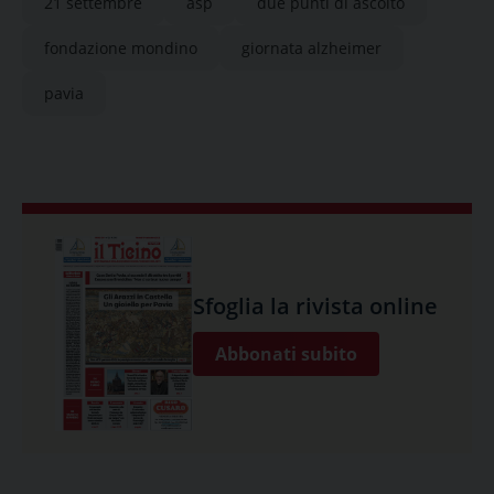
21 settembre
asp
due punti di ascolto
fondazione mondino
giornata alzheimer
pavia
Sfoglia la rivista online
Abbonati subito