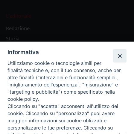
L’editoriale
Redazione
Storia
Informativa
Abbonamenti
Utilizziamo cookie o tecnologie simili per
finalità tecniche e, con il tuo consenso, anche per
Abbonamento Annuale Digitale
altre finalità ("interazioni e funzionalità semplici",
"miglioramento dell'esperienza", "misurazione" e
Abbonamento Annuale Cartaceo
"targeting e pubblicità") come specificato nella
Abbonamento Singola Copia Digitale
cookie policy.
Cliccando su "accetta" acconsenti all'utilizzo dei
cookie. Cliccando su "personalizza" puoi avere
maggiori informazioni sui cookie utilizzati e
personalizzare le tue preferenze. Cliccando su
Redazione: Pavia, Piazza Duomo 11 - tel. 0382.24736 -