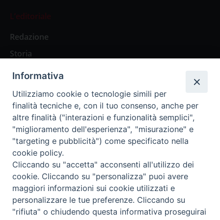
L’editoriale
Redazione
Storia
Informativa
Abbonamenti
Utilizziamo cookie o tecnologie simili per
finalità tecniche e, con il tuo consenso, anche per
Abbonamento Annuale Digitale
altre finalità ("interazioni e funzionalità semplici",
"miglioramento dell'esperienza", "misurazione" e
Abbonamento Annuale Cartaceo
"targeting e pubblicità") come specificato nella
Abbonamento Singola Copia Digitale
cookie policy.
Cliccando su "accetta" acconsenti all'utilizzo dei
cookie. Cliccando su "personalizza" puoi avere
maggiori informazioni sui cookie utilizzati e
personalizzare le tue preferenze. Cliccando su
Redazione: Pavia, Piazza Duomo 11 - tel. 0382.24736 -
"rifiuta" o chiudendo questa informativa proseguirai
amministrazione@ilticino.it - repossi@ilticino.it - P.