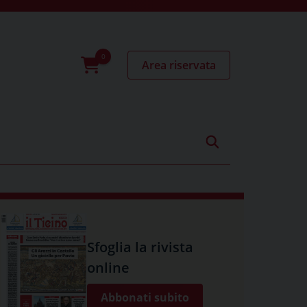
Area riservata
0
prodotti
Sfoglia la rivista
online
Abbonati subito