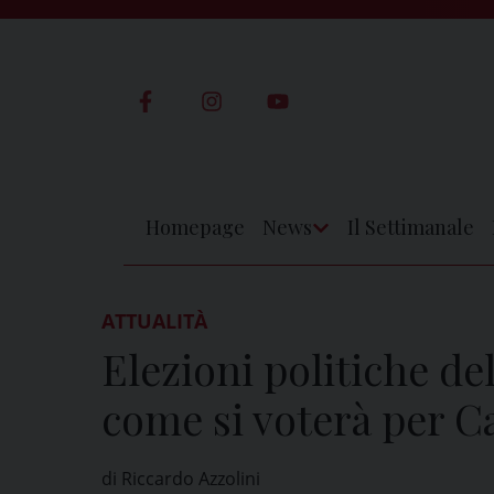
Skip
to
content
Homepage
News
Il Settimanale
Apri
Menu
ATTUALITÀ
Elezioni politiche de
come si voterà per C
di Riccardo Azzolini