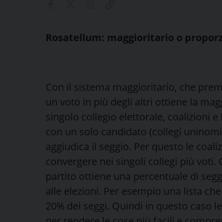
Rosatellum: maggioritario o propor
Con il sistema maggioritario, che premi
un voto in più degli altri ottiene la ma
singolo collegio elettorale, coalizioni e
con un solo candidato (collegi uninomin
aggiudica il seggio. Per questo le coali
convergere nei singoli collegi più voti.
partito ottiene una percentuale di segg
alle elezioni. Per esempio una lista che 
20% dei seggi. Quindi in questo caso l
per rendere le cose più facili e comprens