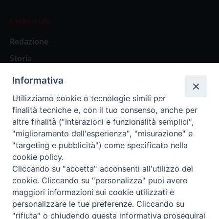
L’editoriale
Redazione
Storia
Informativa
Abbonamenti
Utilizziamo cookie o tecnologie simili per
finalità tecniche e, con il tuo consenso, anche per
Abbonamento Annuale Digitale
altre finalità ("interazioni e funzionalità semplici",
"miglioramento dell'esperienza", "misurazione" e
Abbonamento Annuale Cartaceo
"targeting e pubblicità") come specificato nella
Abbonamento Singola Copia Digitale
cookie policy.
Cliccando su "accetta" acconsenti all'utilizzo dei
cookie. Cliccando su "personalizza" puoi avere
maggiori informazioni sui cookie utilizzati e
personalizzare le tue preferenze. Cliccando su
Redazione: Pavia, Piazza Duomo 11 - tel. 0382.24736 -
"rifiuta" o chiudendo questa informativa proseguirai