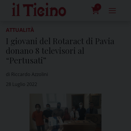
Skip
to
0
content
prodotti
ATTUALITÀ
I giovani del Rotaract di Pavia
donano 8 televisori al
“Pertusati”
di Riccardo Azzolini
28 Luglio 2022