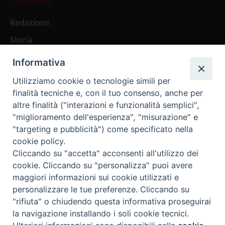
L’editoriale
Redazione
Storia
Informativa
Abbonamenti
Utilizziamo cookie o tecnologie simili per
finalità tecniche e, con il tuo consenso, anche per
Abbonamento Annuale Digitale
altre finalità ("interazioni e funzionalità semplici",
"miglioramento dell'esperienza", "misurazione" e
Abbonamento Annuale Cartaceo
"targeting e pubblicità") come specificato nella
Abbonamento Singola Copia Digitale
cookie policy.
Cliccando su "accetta" acconsenti all'utilizzo dei
cookie. Cliccando su "personalizza" puoi avere
maggiori informazioni sui cookie utilizzati e
personalizzare le tue preferenze. Cliccando su
Redazione: Pavia, Piazza Duomo 11 - tel. 0382.24736 -
"rifiuta" o chiudendo questa informativa proseguirai
amministrazione@ilticino.it - repossi@ilticino.it - P.
la navigazione installando i soli cookie tecnici.
IVA: 00213430184