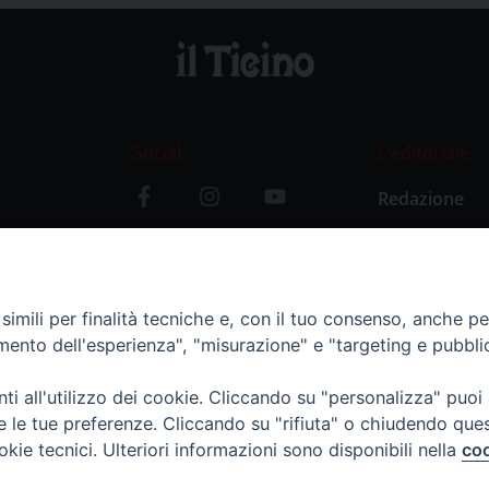
Social
L’editoriale
Redazione
i
Storia
y
imili per finalità tecniche e, con il tuo consenso, anche per 
amento dell'esperienza", "misurazione" e "targeting e pubbli
i all'utilizzo dei cookie. Cliccando su "personalizza" puoi
re le tue preferenze. Cliccando su "rifiuta" o chiudendo que
okie tecnici. Ulteriori informazioni sono disponibili nella
coo