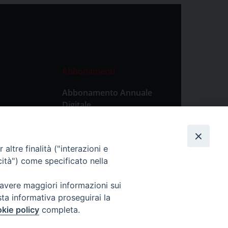
Abbonamenti
Abbonamento Annuale
Digitale
Abbonamento Annuale
Cartaceo
altre finalità ("interazioni e
Abbonamento Singola
cità") come specificato nella
Copia Digitale
 avere maggiori informazioni sui
sta informativa proseguirai la
kie policy
completa.