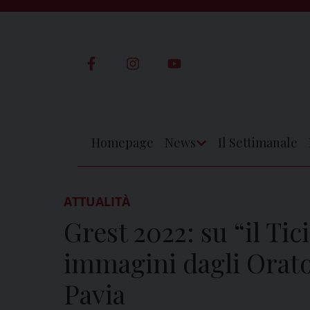
Skip
to
content
Homepage
News
Il Settimanale
Apri
Menu
ATTUALITÀ
Grest 2022: su “il Tici
immagini dagli Orator
Pavia