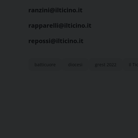
ranzini@ilticino.it
rapparelli@ilticino.it
repossi@ilticino.it
batticuore
diocesi
grest 2022
Il Ti