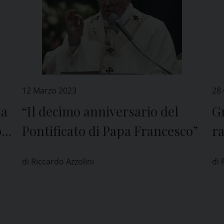
12 Marzo 2023
28
la
“Il decimo anniversario del
Gr
o
Pontificato di Papa Francesco”
ra
Or
di Riccardo Azzolini
di 