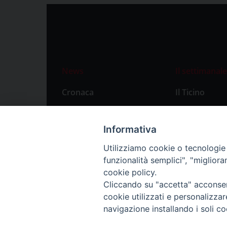
News
Il settimanale
Cronaca
Il Ticino
Attualità
Abbonament
Primo Piano
Privacy Polic
Informativa
Territorio
Utilizziamo cookie o tecnologie s
funzionalità semplici", "miglior
Città
cookie policy.
Politica
Cliccando su "accetta" acconsent
Sport
cookie utilizzati e personalizza
navigazione installando i soli co