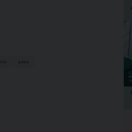
cino
pavia