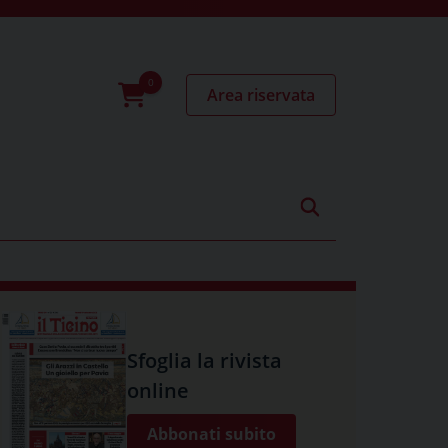
Area riservata
0
prodotti
Sfoglia la rivista
online
Abbonati subito