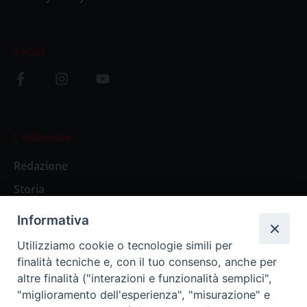
Social
L’editoriale
Redazione
Storia
Informativa
Abbonamenti
Utilizziamo cookie o tecnologie simili per
finalità tecniche e, con il tuo consenso, anche per
Abbonamento Annuale Digitale
altre finalità ("interazioni e funzionalità semplici",
"miglioramento dell'esperienza", "misurazione" e
Abbonamento Annuale Cartaceo