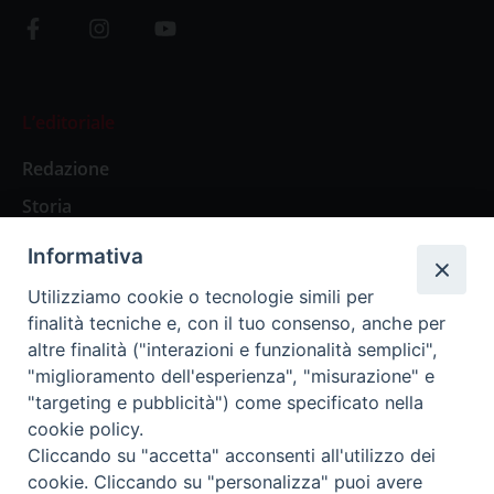
L’editoriale
Redazione
Storia
Informativa
Abbonamenti
Utilizziamo cookie o tecnologie simili per
finalità tecniche e, con il tuo consenso, anche per
Abbonamento Annuale Digitale
altre finalità ("interazioni e funzionalità semplici",
"miglioramento dell'esperienza", "misurazione" e
Abbonamento Annuale Cartaceo
"targeting e pubblicità") come specificato nella
Abbonamento Singola Copia Digitale
cookie policy.
Cliccando su "accetta" acconsenti all'utilizzo dei
cookie. Cliccando su "personalizza" puoi avere