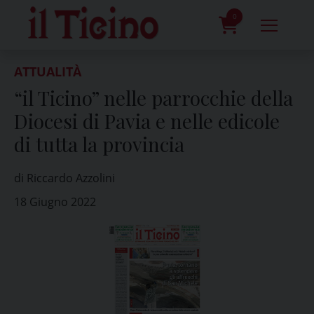
Skip
to
0
content
prodotti
ATTUALITÀ
“il Ticino” nelle parrocchie della
Diocesi di Pavia e nelle edicole
di tutta la provincia
di Riccardo Azzolini
18 Giugno 2022