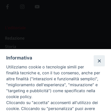
L’editoriale
Redazione
Storia
Informativa
Abbonamenti
Utilizziamo cookie o tecnologie simili per
finalità tecniche e, con il tuo consenso, anche per
Abbonamento Annuale Digitale
altre finalità ("interazioni e funzionalità semplici",
"miglioramento dell'esperienza", "misurazione" e
Abbonamento Annuale Cartaceo
"targeting e pubblicità") come specificato nella
Abbonamento Singola Copia Digitale
cookie policy.
Cliccando su "accetta" acconsenti all'utilizzo dei
cookie. Cliccando su "personalizza" puoi avere