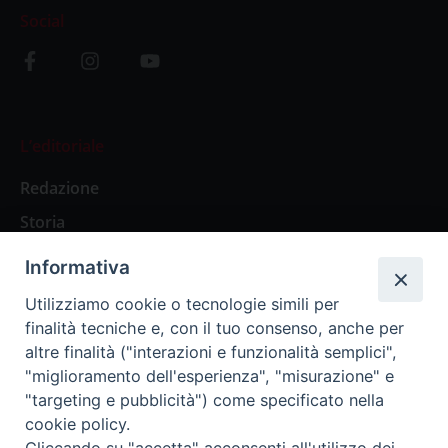
Social
L’editoriale
Redazione
Storia
Informativa
Abbonamenti
Utilizziamo cookie o tecnologie simili per
finalità tecniche e, con il tuo consenso, anche per
Abbonamento Annuale Digitale
altre finalità ("interazioni e funzionalità semplici",
"miglioramento dell'esperienza", "misurazione" e
Abbonamento Annuale Cartaceo
"targeting e pubblicità") come specificato nella
Abbonamento Singola Copia Digitale
cookie policy.