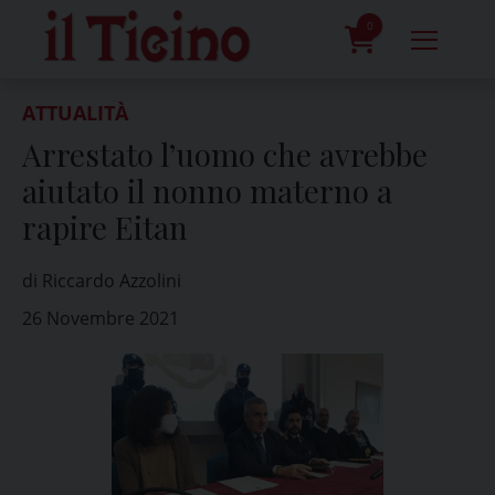
Skip
to
0
content
prodotti
ATTUALITÀ
Arrestato l’uomo che avrebbe
aiutato il nonno materno a
rapire Eitan
di Riccardo Azzolini
26 Novembre 2021