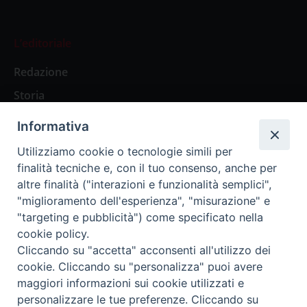
L’editoriale
Redazione
Storia
Informativa
Abbonamenti
Utilizziamo cookie o tecnologie simili per
finalità tecniche e, con il tuo consenso, anche per
Abbonamento Annuale Digitale
altre finalità ("interazioni e funzionalità semplici",
"miglioramento dell'esperienza", "misurazione" e
Abbonamento Annuale Cartaceo
"targeting e pubblicità") come specificato nella
Abbonamento Singola Copia Digitale
cookie policy.
Cliccando su "accetta" acconsenti all'utilizzo dei
cookie. Cliccando su "personalizza" puoi avere
maggiori informazioni sui cookie utilizzati e
personalizzare le tue preferenze. Cliccando su
Redazione: Pavia, Piazza Duomo 11 - tel. 0382.24736 -