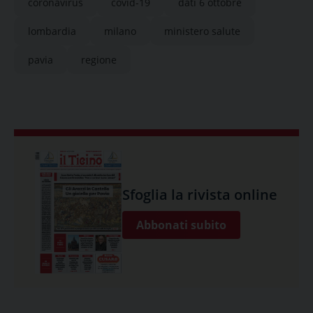
coronavirus
covid-19
dati 6 ottobre
lombardia
milano
ministero salute
pavia
regione
Sfoglia la rivista online
Abbonati subito