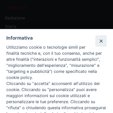
L’editoriale
Redazione
Storia
Informativa
Abbonamenti
Utilizziamo cookie o tecnologie simili per
finalità tecniche e, con il tuo consenso, anche per
Abbonamento Annuale Digitale
altre finalità ("interazioni e funzionalità semplici",
"miglioramento dell'esperienza", "misurazione" e
Abbonamento Annuale Cartaceo
"targeting e pubblicità") come specificato nella
Abbonamento Singola Copia Digitale
cookie policy.
Cliccando su "accetta" acconsenti all'utilizzo dei
cookie. Cliccando su "personalizza" puoi avere
maggiori informazioni sui cookie utilizzati e
personalizzare le tue preferenze. Cliccando su
Redazione: Pavia, Piazza Duomo 11 - tel. 0382.24736 -
"rifiuta" o chiudendo questa informativa proseguirai
amministrazione@ilticino.it - repossi@ilticino.it - P.