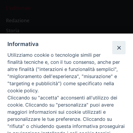
L’editoriale
Redazione
Storia
Informativa
Abbonamenti
Utilizziamo cookie o tecnologie simili per
finalità tecniche e, con il tuo consenso, anche per
Abbonamento Annuale Digitale
altre finalità ("interazioni e funzionalità semplici",
"miglioramento dell'esperienza", "misurazione" e
Abbonamento Annuale Cartaceo
"targeting e pubblicità") come specificato nella
Abbonamento Singola Copia Digitale
cookie policy.
Cliccando su "accetta" acconsenti all'utilizzo dei
cookie. Cliccando su "personalizza" puoi avere
maggiori informazioni sui cookie utilizzati e
personalizzare le tue preferenze. Cliccando su
Redazione: Pavia, Piazza Duomo 11 - tel. 0382.24736 -
"rifiuta" o chiudendo questa informativa proseguirai
amministrazione@ilticino.it - repossi@ilticino.it - P.