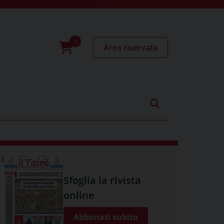
Area riservata
0
prodotti
Sfoglia la rivista
online
Abbonati subito