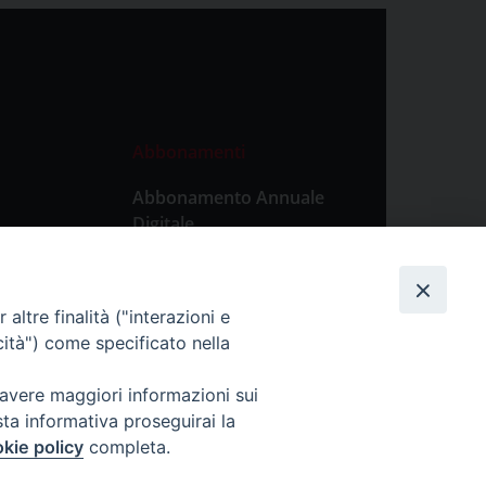
Abbonamenti
Abbonamento Annuale
Digitale
Abbonamento Annuale
Cartaceo
altre finalità ("interazioni e
Abbonamento Singola
cità") come specificato nella
Copia Digitale
 avere maggiori informazioni sui
sta informativa proseguirai la
kie policy
completa.