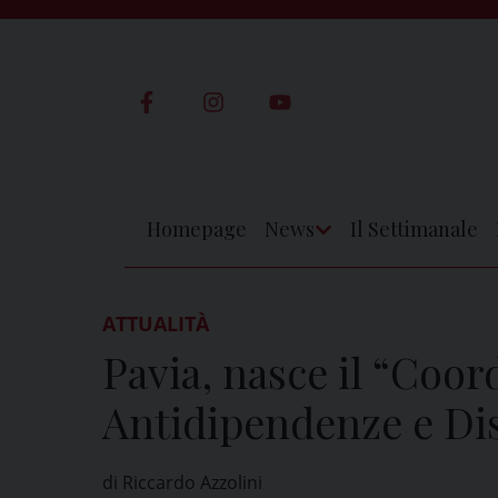
Skip
to
content
Homepage
News
Il Settimanale
Apri
Menu
ATTUALITÀ
Pavia, nasce il “Coo
Antidipendenze e Di
di Riccardo Azzolini