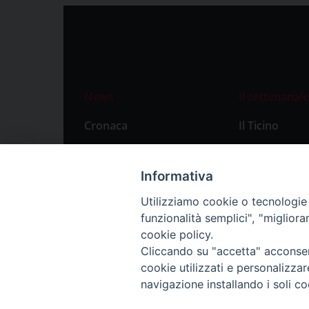
News
Il settimanale
Cronaca
Il Ticino
Attualità
Abbonament
Primo Piano
Privacy Polic
Informativa
Territorio
Utilizziamo cookie o tecnologie s
funzionalità semplici", "miglior
Città
cookie policy.
Politica
Cliccando su "accetta" acconsent
Sport
cookie utilizzati e personalizza
navigazione installando i soli co