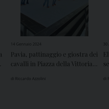
14 Gennaio 2024
30
a
Pavia, pattinaggio e giostra dei
El
cavalli in Piazza della Vittoria
se
fino al 28 gennaio
p
di Riccardo Azzolini
di 
i