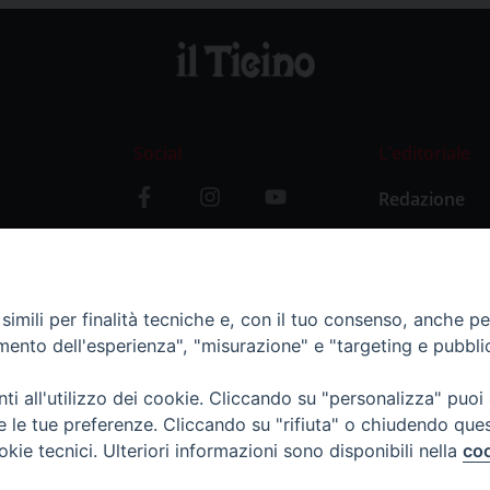
Social
L’editoriale
Redazione
i
Storia
y
imili per finalità tecniche e, con il tuo consenso, anche per 
amento dell'esperienza", "misurazione" e "targeting e pubbli
i all'utilizzo dei cookie. Cliccando su "personalizza" puoi
re le tue preferenze. Cliccando su "rifiuta" o chiudendo que
okie tecnici. Ulteriori informazioni sono disponibili nella
coo