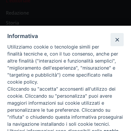
L’editoriale
Redazione
Storia
Informativa
Abbonamenti
Utilizziamo cookie o tecnologie simili per
finalità tecniche e, con il tuo consenso, anche per
Abbonamento Annuale Digitale
altre finalità ("interazioni e funzionalità semplici",
"miglioramento dell'esperienza", "misurazione" e
Abbonamento Annuale Cartaceo
"targeting e pubblicità") come specificato nella
Abbonamento Singola Copia Digitale
cookie policy.
Cliccando su "accetta" acconsenti all'utilizzo dei
cookie. Cliccando su "personalizza" puoi avere
maggiori informazioni sui cookie utilizzati e
personalizzare le tue preferenze. Cliccando su
Redazione: Pavia, Piazza Duomo 11 - tel. 0382.24736 -
"rifiuta" o chiudendo questa informativa proseguirai
amministrazione@ilticino.it - repossi@ilticino.it - P.
la navigazione installando i soli cookie tecnici.
IVA: 00213430184