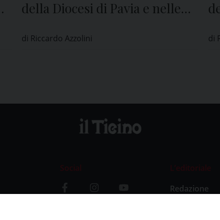
della Diocesi di Pavia e nelle
de
edicole di tutta la provincia
ed
di Riccardo Azzolini
di 
Social
L’editoriale
Redazione
i
Storia