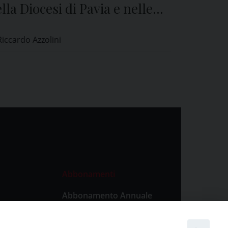
lla Diocesi di Pavia e nelle
icole di tutta la provincia
Riccardo Azzolini
Abbonamenti
Abbonamento Annuale
Digitale
Abbonamento Annuale