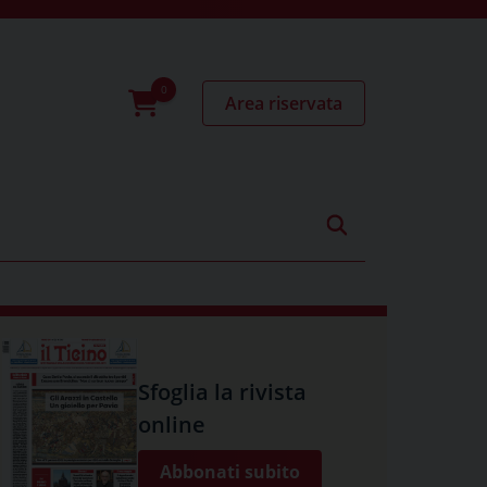
Area riservata
0
prodotti
Sfoglia la rivista
online
Abbonati subito