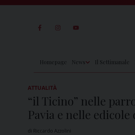
Skip
to
content
Homepage
News
Il Settimanale
Apri
Menu
ATTUALITÀ
“il Ticino” nelle parr
Pavia e nelle edicole 
di Riccardo Azzolini