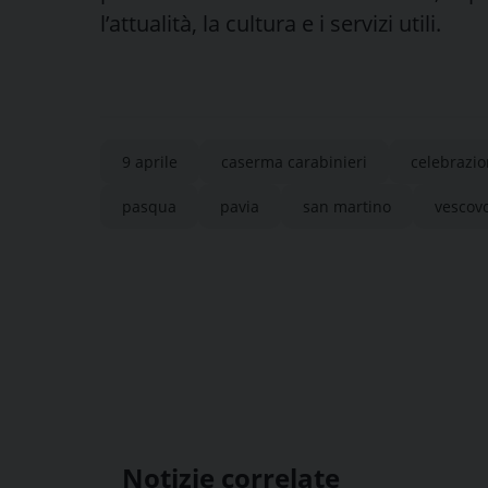
l’attualità, la cultura e i servizi utili.
9 aprile
caserma carabinieri
celebrazio
pasqua
pavia
san martino
vescov
Notizie correlate