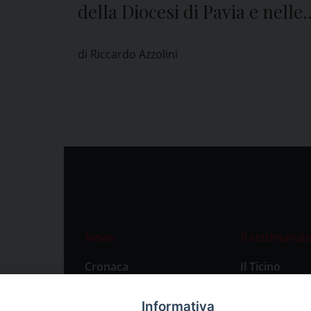
della Diocesi di Pavia e nelle
edicole di tutta la provincia
di Riccardo Azzolini
News
Il settimanale
Cronaca
Il Ticino
Attualità
Abbonament
Informativa