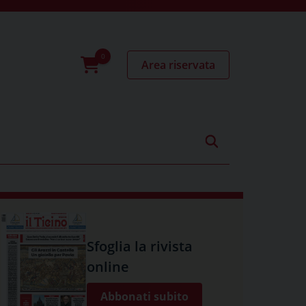
Area riservata
0
prodotti
Sfoglia la rivista
online
Abbonati subito