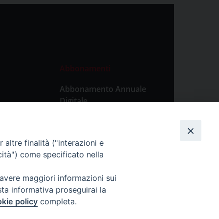
Abbonamenti
Abbonamento Annuale
Digitale
Abbonamento Annuale
Cartaceo
altre finalità ("interazioni e
Abbonamento Singola
cità") come specificato nella
Copia Digitale
 avere maggiori informazioni sui
sta informativa proseguirai la
kie policy
completa.