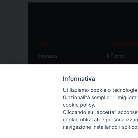
News
Il settimanale
Cronaca
Il Ticino
Attualità
Abbonament
Primo Piano
Privacy Polic
Informativa
Territorio
Utilizziamo cookie o tecnologie s
funzionalità semplici", "miglior
Città
cookie policy.
Politica
Cliccando su "accetta" acconsent
Sport
cookie utilizzati e personalizza
navigazione installando i soli co