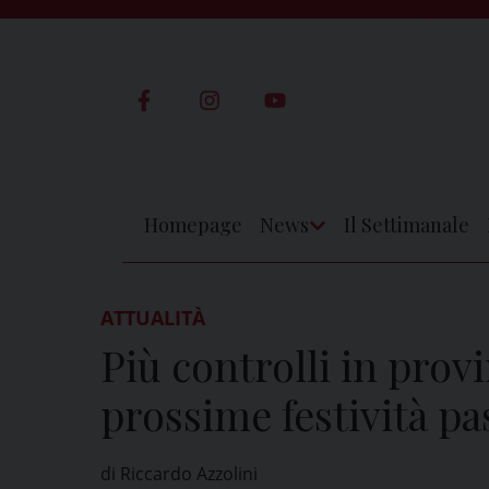
Skip
to
content
Homepage
News
Il Settimanale
Apri
Menu
ATTUALITÀ
Più controlli in provi
prossime festività pa
di Riccardo Azzolini