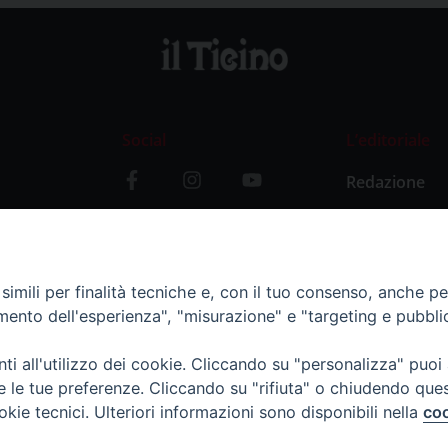
Social
L’editoriale
Redazione
i
Storia
y
imili per finalità tecniche e, con il tuo consenso, anche per 
amento dell'esperienza", "misurazione" e "targeting e pubbli
i all'utilizzo dei cookie. Cliccando su "personalizza" puoi
re le tue preferenze. Cliccando su "rifiuta" o chiudendo que
okie tecnici. Ulteriori informazioni sono disponibili nella
coo