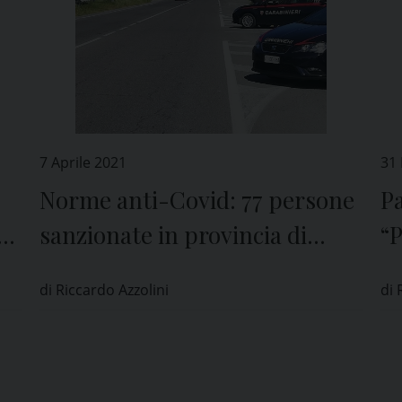
7 Aprile 2021
31
Norme anti-Covid: 77 persone
Pa
k-
sanzionate in provincia di
“P
Pavia
de
di Riccardo Azzolini
di 