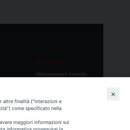
Abbonamenti
Abbonamento Annuale
Digitale
Abbonamento Annuale
Cartaceo
altre finalità ("interazioni e
Abbonamento Singola
cità") come specificato nella
Copia Digitale
 avere maggiori informazioni sui
sta informativa proseguirai la