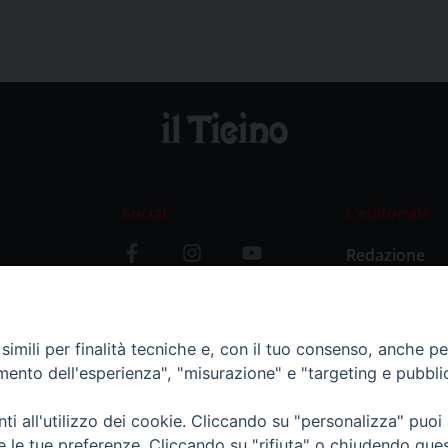
Social
L’editoriale
Redazione
i
Storia
y
imili per finalità tecniche e, con il tuo consenso, anche per 
amento dell'esperienza", "misurazione" e "targeting e pubbli
i all'utilizzo dei cookie. Cliccando su "personalizza" puoi
re le tue preferenze. Cliccando su "rifiuta" o chiudendo que