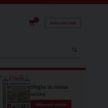
Area riservata
0
prodotti
Sfoglia la rivista
online
Abbonati subito