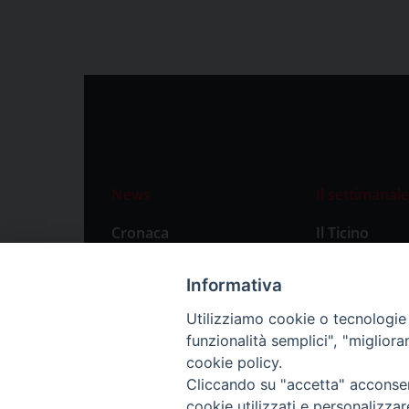
News
Il settimanale
Cronaca
Il Ticino
Attualità
Abbonament
Informativa
Primo Piano
Privacy Polic
Utilizziamo cookie o tecnologie s
Territorio
funzionalità semplici", "miglior
Città
cookie policy.
Cliccando su "accetta" acconsent
Politica
cookie utilizzati e personalizza