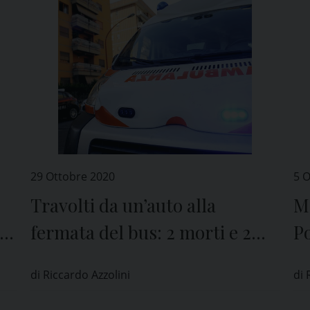
29 Ottobre 2020
5 
Travolti da un’auto alla
Ma
i
fermata del bus: 2 morti e 2
Po
feriti a Cava Manara
il
di Riccardo Azzolini
di 