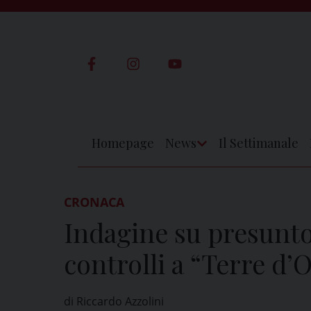
Skip
to
content
Homepage
News
Il Settimanale
Apri
Menu
CRONACA
Indagine su presunto
controlli a “Terre d’
di Riccardo Azzolini