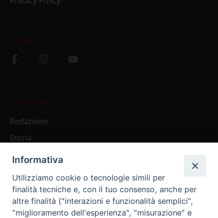
Privacy Policy
Social
L’editoriale
Redazione
Storia
Informativa
Abbonamenti
Utilizziamo cookie o tecnologie simili per
finalità tecniche e, con il tuo consenso, anche per
Abbonamento Annuale Digitale
altre finalità ("interazioni e funzionalità semplici",
"miglioramento dell'esperienza", "misurazione" e
Abbonamento Annuale Cartaceo