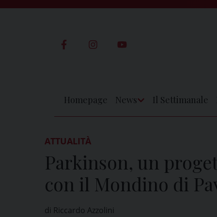
Skip
to
content
Homepage
News
Il Settimanale
Apri
Menu
ATTUALITÀ
Parkinson, un proget
con il Mondino di Pa
di Riccardo Azzolini