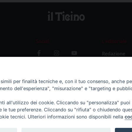
Social
L’editoriale
Redazione
i
Storia
y
imili per finalità tecniche e, con il tuo consenso, anche per 
amento dell'esperienza", "misurazione" e "targeting e pubbli
i all'utilizzo dei cookie. Cliccando su "personalizza" puoi
re le tue preferenze. Cliccando su "rifiuta" o chiudendo que
okie tecnici. Ulteriori informazioni sono disponibili nella
coo