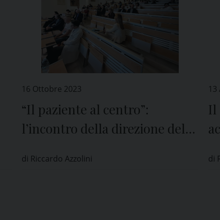
16 Ottobre 2023
13
“Il paziente al centro”:
Il
l’incontro della direzione del
ac
Mondino di Pavia con le
G
di Riccardo Azzolini
di 
associazioni dei malati