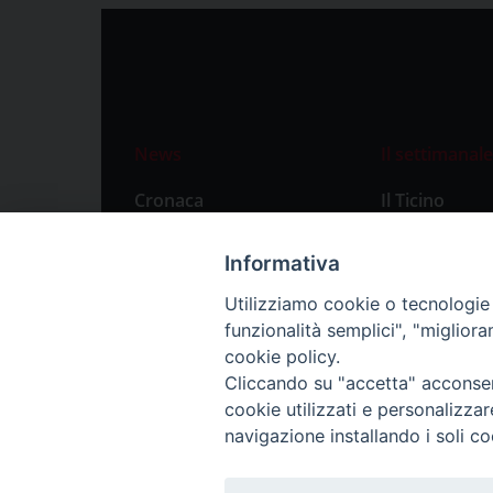
News
Il settimanale
Cronaca
Il Ticino
Attualità
Abbonament
Informativa
Primo Piano
Privacy Polic
Utilizziamo cookie o tecnologie s
Territorio
funzionalità semplici", "miglior
Città
cookie policy.
Cliccando su "accetta" acconsent
Politica
cookie utilizzati e personalizza
Sport
navigazione installando i soli co