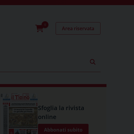
Area riservata
0
prodotti
Sfoglia la rivista
online
Abbonati subito