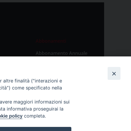
Abbonamenti
Abbonamento Annuale
Digitale
Abbonamento Annuale
Cartaceo
altre finalità ("interazioni e
Abbonamento Singola
cità") come specificato nella
Copia Digitale
 avere maggiori informazioni sui
sta informativa proseguirai la
kie policy
completa.