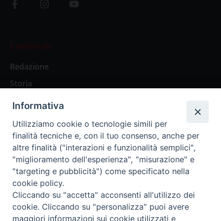
L’editoriale
Redazione
Storia
Informativa
Abbonamenti
Utilizziamo cookie o tecnologie simili per
finalità tecniche e, con il tuo consenso, anche per
Abbonamento Annuale Digitale
altre finalità ("interazioni e funzionalità semplici",
"miglioramento dell'esperienza", "misurazione" e
Abbonamento Annuale Cartaceo
"targeting e pubblicità") come specificato nella
Abbonamento Singola Copia Digitale
cookie policy.
Cliccando su "accetta" acconsenti all'utilizzo dei
cookie. Cliccando su "personalizza" puoi avere
maggiori informazioni sui cookie utilizzati e